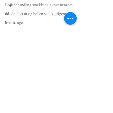
Bøjlebehandling strækker sig over længere
tid- op til et år og bøjlen skal korrigeres ca.
hver 6. uge.
Tranekæret 9
9320 Hjallerup
Tlf:
23457527